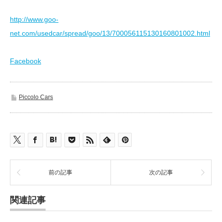
http://www.goo-
net.com/usedcar/spread/goo/13/700056115130160801002.html
Facebook
Piccolo Cars
前の記事
次の記事
関連記事