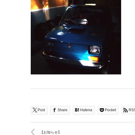
Post
Share
Hatena
Pocket
RS
【お知らせ】