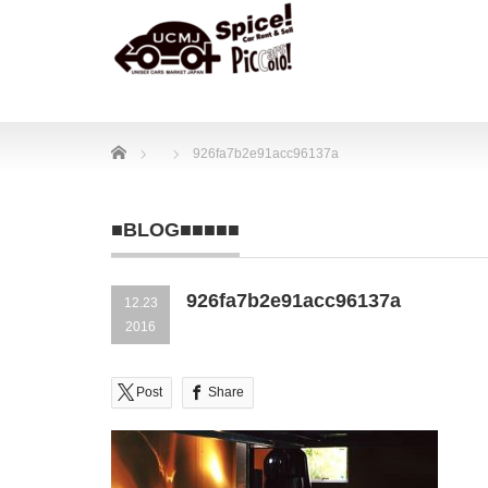
Home
926fa7b2e91acc96137a
■BLOG■■■■■
926fa7b2e91acc96137a
12.23
2016
Post
Share