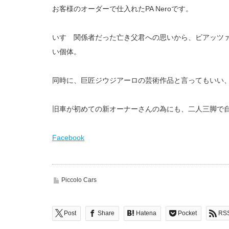
お客様のオーダーで仕入れたPA Neroです。
いすゞ関係者だった亡き父君への思いから、ビアッツ
い個体。
同時に、巨匠ジウジアーロの芸術作品と言ってもいい
旧車が初めての新オーナーさんの為にも、二人三脚で
Facebook
Piccolo Cars
Post
Share
Hatena
Pocket
RS