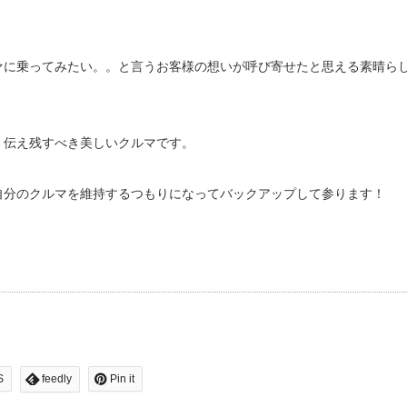
ァに乗ってみたい。。と言うお客様の想いが呼び寄せたと思える素晴ら
、伝え残すべき美しいクルマです。
自分のクルマを維持するつもりになってバックアップして参ります！
S
feedly
Pin it