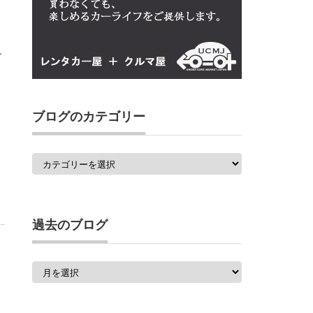
し
ブログのカテゴリー
ブ
ロ
グ
の
カ
テ
ゴ
過去のブログ
リ
ー
過
去
の
ブ
ロ