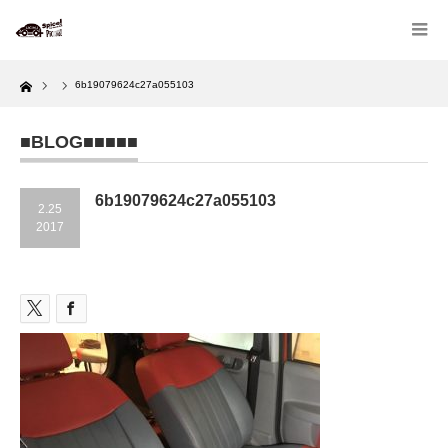
Home
6b19079624c27a055103
■BLOG■■■■■
6b19079624c27a055103
2.25
2017