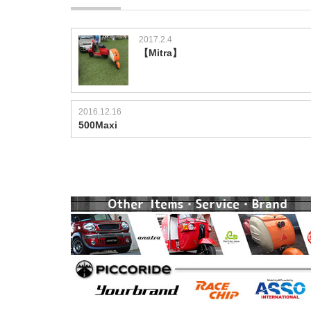
2017.2.4
【Mitra】
2016.12.16
500Maxi