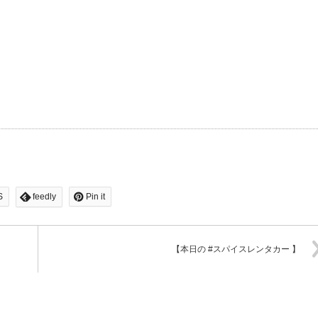
S
feedly
Pin it
【本日の #スパイスレンタカー 】