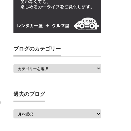
ブログのカテゴリー
ブ
ロ
グ
の
カ
テ
ゴ
過去のブログ
リ
ー
過
去
の
ブ
ロ