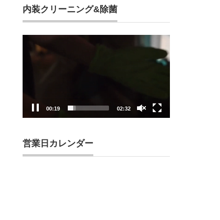
内装クリーニング&除菌
動
画
プ
レ
ー
ヤ
ー
00:21
02:32
営業日カレンダー