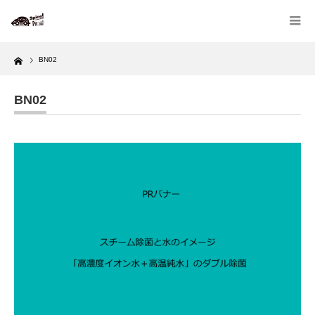
Home
BN02
BN02