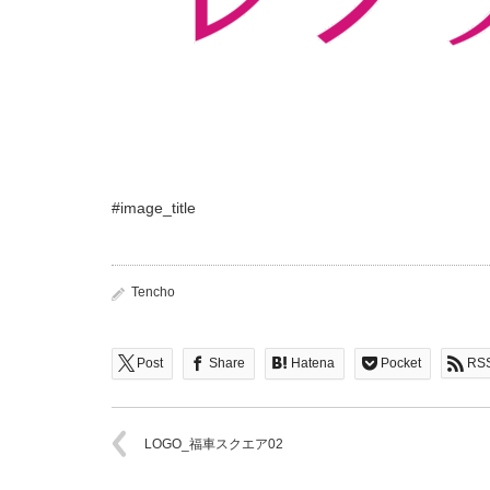
#image_title
Tencho
Post
Share
Hatena
Pocket
RS
LOGO_福車スクエア02