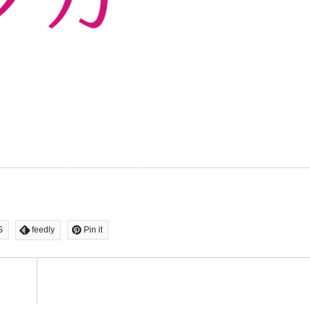
S
feedly
Pin it