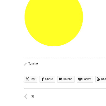
Tencho
Post
Share
Hatena
Pocket
RS
黄