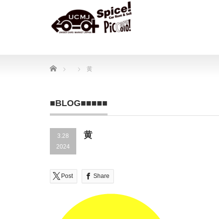
Home
黄
■BLOG■■■■■
黄
3.28
2024
Post
Share