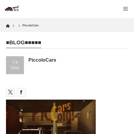
Home
PiccoloCars
■BLOG■■■■■
PiccoloCars
7.4
2016