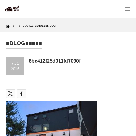
Home
6be412f25d011fd7090f
■BLOG■■■■■
6be412f25d011fd7090f
7.31
2016