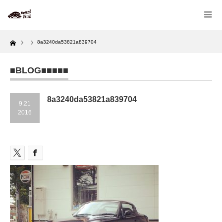
Home
8a3240da53821a839704
■BLOG■■■■■
8a3240da53821a839704
9.21
2016