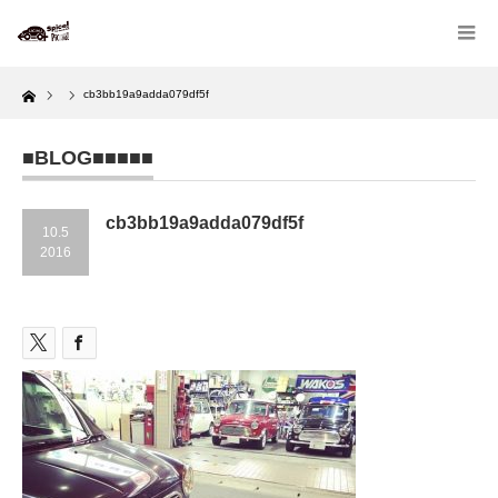
Home
cb3bb19a9adda079df5f
■BLOG■■■■■
cb3bb19a9adda079df5f
10.5
2016