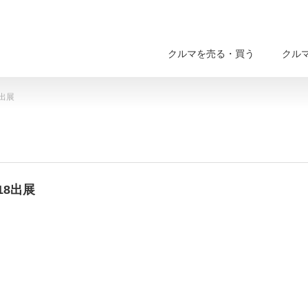
クルマを売る・買う
クル
出展
18出展