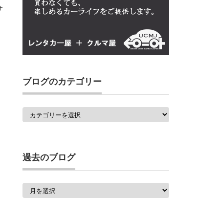
サ
ブログのカテゴリー
ブ
ロ
グ
の
カ
テ
ゴ
過去のブログ
リ
ー
過
去
の
ブ
ロ