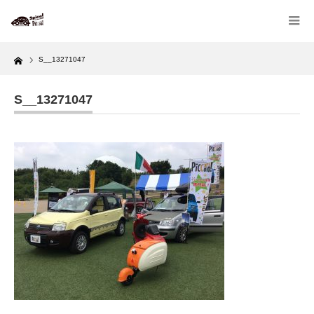
Home
S__13271047
S__13271047