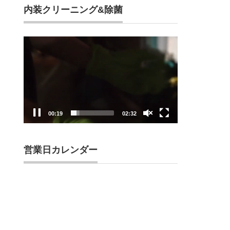
内装クリーニング&除菌
動
画
プ
レ
ー
ヤ
ー
00:20
02:32
営業日カレンダー