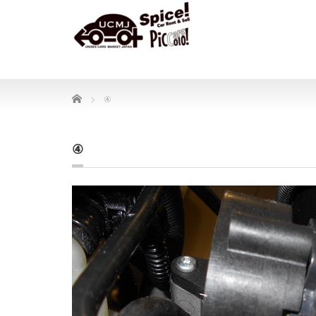
Home
④
④