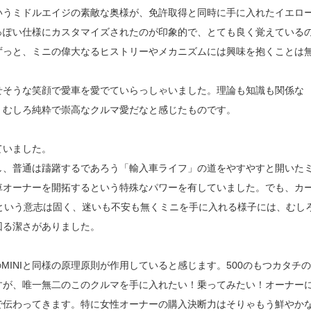
いうミドルエイジの素敵な奥様が、免許取得と同時に手に入れたイエロ
っぽい仕様にカスタマイズされたのが印象的で、とても良く覚えている
ずっと、ミニの偉大なるヒストリーやメカニズムには興味を抱くことは
せそうな笑顔で愛車を愛でていらっしゃいました。理論も知識も関係な
、むしろ純粋で崇高なクルマ愛だなと感じたものです。
ていました。
し、普通は躊躇するであろう「輸入車ライフ」の道をやすやすと開いた
車オーナーを開拓するという特殊なパワーを有していました。でも、カ
」という意志は固く、迷いも不安も無くミニを手に入れる様子には、むし
回る潔さがありました。
のMINIと同様の原理原則が作用していると感じます。500のもつカタチの
すが、唯一無二のこのクルマを手に入れたい！乗ってみたい！オーナー
で伝わってきます。特に女性オーナーの購入決断力はそりゃもう鮮やか