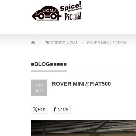
Home
PICCORIDE
,
UCMJ
ROVER MINIとFIAT500
■BLOG■■■■■
ROVER MINIとFIAT500
5.25
2019
Post
Share