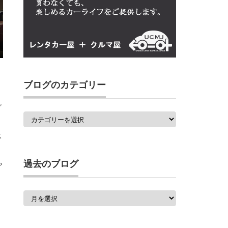
ブログのカテゴリー
グ
ブ
ロ
グ
ス
の
カ
テ
ゴ
過去のブログ
や
リ
ー
過
去
の
ブ
ロ