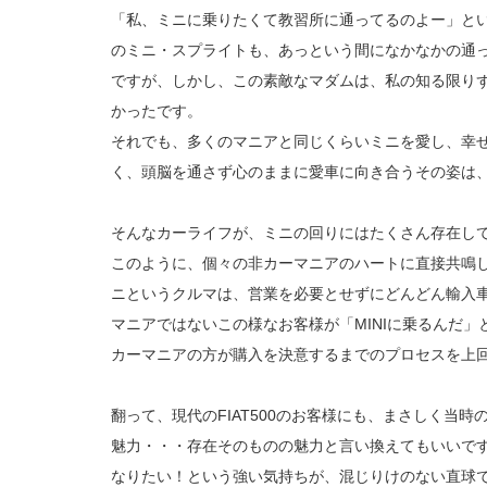
「私、ミニに乗りたくて教習所に通ってるのよー」と
のミニ・スプライトも、あっという間になかなかの通
ですが、しかし、この素敵なマダムは、私の知る限り
かったです。
それでも、多くのマニアと同じくらいミニを愛し、幸
く、頭脳を通さず心のままに愛車に向き合うその姿は
そんなカーライフが、ミニの回りにはたくさん存在し
このように、個々の非カーマニアのハートに直接共鳴
ニというクルマは、営業を必要とせずにどんどん輸入
マニアではないこの様なお客様が「MINIに乗るんだ
カーマニアの方が購入を決意するまでのプロセスを上
翻って、現代のFIAT500のお客様にも、まさしく当時
魅力・・・存在そのものの魅力と言い換えてもいいで
なりたい！という強い気持ちが、混じりけのない直球